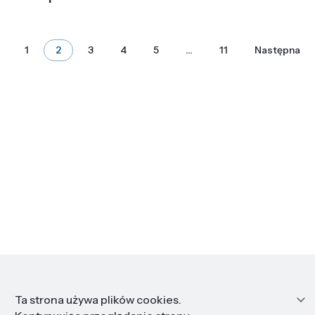
1
2
3
4
5
…
11
Następna
Informacje
Ta strona używa plików cookies.