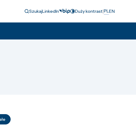
|
PL
Szukaj
LinkedIn
Duży kontrast
EN
ałe