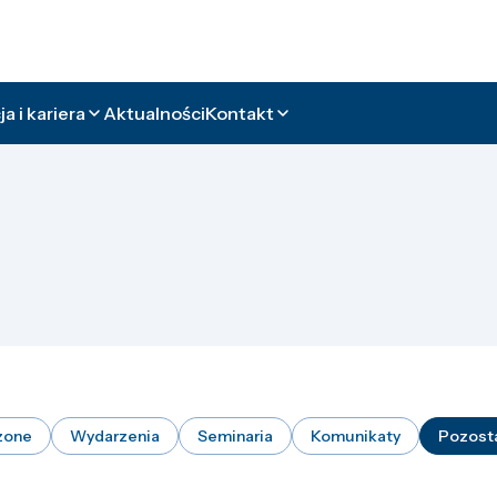
a i kariera
Aktualności
Kontakt
zone
Wydarzenia
Seminaria
Komunikaty
Pozost