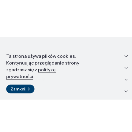
Informacje
Ta strona używa plików cookies.
Kontynuując przeglądanie strony
Edukacja i kariera
zgadzasz się z
polityką
prywatności
.
Zasoby i materiały
Zamknij
Kontakt
LinkedIn
© 2026 Instytut Wysokich Ciśnień PAN