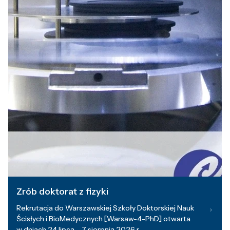
Zrób doktorat z fizyki
Rekrutacja do Warszawskiej Szkoły Doktorskiej Nauk
Ścisłych i BioMedycznych [Warsaw-4-PhD] otwarta
w dniach 24 lipca – 7 sierpnia 2026 r.