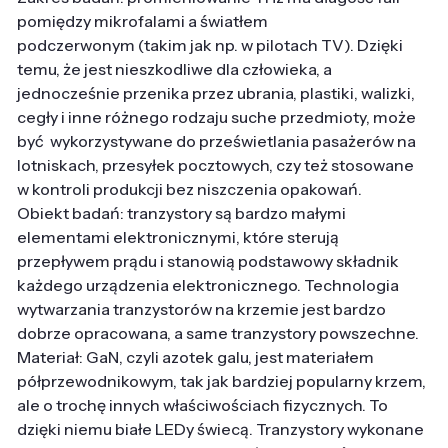
pomiędzy mikrofalami a światłem
podczerwonym (takim jak np. w pilotach TV). Dzięki
temu, że jest nieszkodliwe dla człowieka, a
jednocześnie przenika przez ubrania, plastiki, walizki,
cegły i inne różnego rodzaju suche przedmioty, może
być wykorzystywane do prześwietlania pasażerów na
lotniskach, przesyłek pocztowych, czy też stosowane
w kontroli produkcji bez niszczenia opakowań.
Obiekt badań: tranzystory są bardzo małymi
elementami elektronicznymi, które sterują
przepływem prądu i stanowią podstawowy składnik
każdego urządzenia elektronicznego. Technologia
wytwarzania tranzystorów na krzemie jest bardzo
dobrze opracowana, a same tranzystory powszechne.
Materiał: GaN, czyli azotek galu, jest materiałem
półprzewodnikowym, tak jak bardziej popularny krzem,
ale o trochę innych właściwościach fizycznych. To
dzięki niemu białe LEDy świecą. Tranzystory wykonane