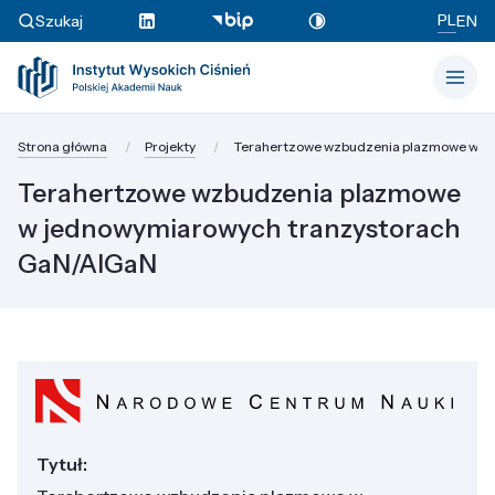
PL
Szukaj
EN
Strona główna
Projekty
Terahertzowe wzbudzenia plazmowe w j
Terahertzowe wzbudzenia plazmowe
w jednowymiarowych tranzystorach
GaN/AlGaN
Tytuł: