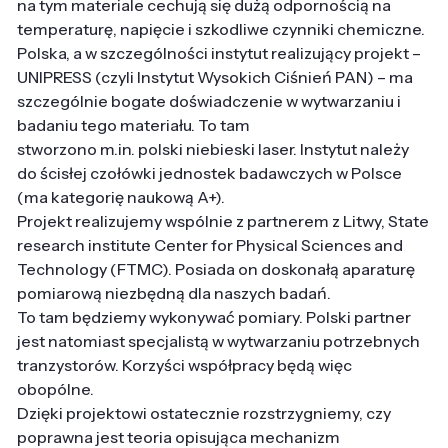
na tym materiale cechują się dużą odpornością na
temperaturę, napięcie i szkodliwe czynniki chemiczne.
Polska, a w szczególności instytut realizujący projekt –
UNIPRESS (czyli Instytut Wysokich Ciśnień PAN) – ma
szczególnie bogate doświadczenie w wytwarzaniu i
badaniu tego materiału. To tam
stworzono m.in. polski niebieski laser. Instytut należy
do ścisłej czołówki jednostek badawczych w Polsce
(ma kategorię naukową A+).
Projekt realizujemy wspólnie z partnerem z Litwy, State
research institute Center for Physical Sciences and
Technology (FTMC). Posiada on doskonałą aparaturę
pomiarową niezbędną dla naszych badań.
To tam będziemy wykonywać pomiary. Polski partner
jest natomiast specjalistą w wytwarzaniu potrzebnych
tranzystorów. Korzyści współpracy będą więc
obopólne.
Dzięki projektowi ostatecznie rozstrzygniemy, czy
poprawna jest teoria opisująca mechanizm