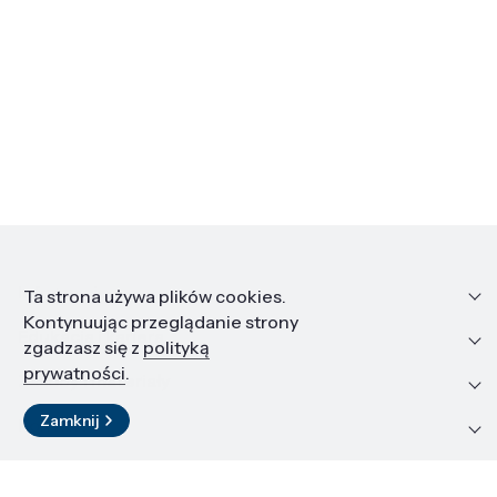
Informacje
Ta strona używa plików cookies.
Kontynuując przeglądanie strony
Edukacja i kariera
zgadzasz się z
polityką
prywatności
.
Zasoby i materiały
Zamknij
Kontakt
LinkedIn