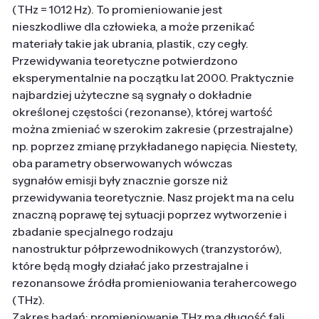
(THz = 1012 Hz). To promieniowanie jest
nieszkodliwe dla człowieka, a może przenikać
materiały takie jak ubrania, plastik, czy cegły.
Przewidywania teoretyczne potwierdzono
eksperymentalnie na początku lat 2000. Praktycznie
najbardziej użyteczne są sygnały o dokładnie
określonej częstości (rezonanse), której wartość
można zmieniać w szerokim zakresie (przestrajalne)
np. poprzez zmianę przykładanego napięcia. Niestety,
oba parametry obserwowanych wówczas
sygnałów emisji były znacznie gorsze niż
przewidywania teoretycznie. Nasz projekt ma na celu
znaczną poprawę tej sytuacji poprzez wytworzenie i
zbadanie specjalnego rodzaju
nanostruktur półprzewodnikowych (tranzystorów),
które będą mogły działać jako przestrajalne i
rezonansowe źródła promieniowania terahercowego
(THz).
Zakres badań: promieniowanie THz ma długość fali