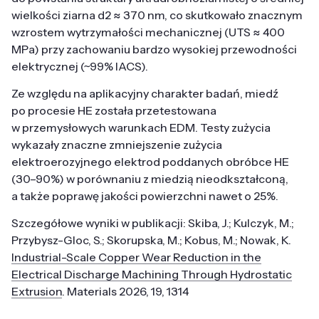
wielkości ziarna d2 ≈ 370 nm, co skutkowało znacznym
wzrostem wytrzymałości mechanicznej (UTS ≈ 400
MPa) przy zachowaniu bardzo wysokiej przewodności
elektrycznej (~99% IACS).
Ze względu na aplikacyjny charakter badań, miedź
po procesie HE została przetestowana
w przemysłowych warunkach EDM. Testy zużycia
wykazały znaczne zmniejszenie zużycia
elektroerozyjnego elektrod poddanych obróbce HE
(30–90%) w porównaniu z miedzią nieodkształconą,
a także poprawę jakości powierzchni nawet o 25%.
Szczegółowe wyniki w publikacji: Skiba, J.; Kulczyk, M.;
Przybysz-Gloc, S.; Skorupska, M.; Kobus, M.; Nowak, K.
Industrial-Scale Copper Wear Reduction in the
Electrical Discharge Machining Through Hydrostatic
Extrusion
. Materials 2026, 19, 1314