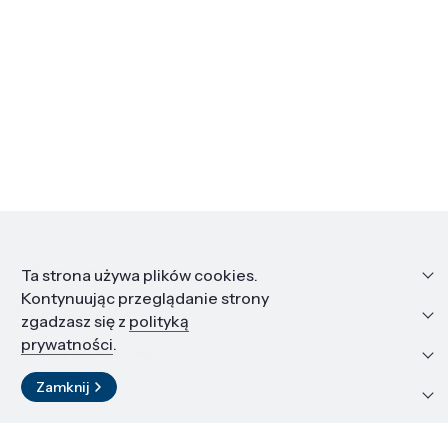
Informacje
Ta strona używa plików cookies.
Kontynuując przeglądanie strony
Edukacja i kariera
zgadzasz się z
polityką
prywatności
.
Zasoby i materiały
Zamknij
Kontakt
LinkedIn