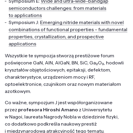
Symposium E:
Wide and ultra-wide-bandgap
semiconductors challenges: from materials
to applications
Symposium J:
Emerging nitride materials with novel
combinations of functional properties – fundamental
properties, crystallization, and prospective
applications
Wszystkie te sympozja stworzą prestiżowe forum
poświęcone GaN, AlN, AlGaN, BN, SiC, Ga₂O₃, hodowli
kryształów objętościowych, epitaksji, defektom,
charakterystyce, urządzeniom mocy i RF,
optoelektronice, czujnikom oraz nowym materiałom
azotkowym.
Co ważne, sympozjum J jest współorganizowane
przez
profesora Hiroshi Amano
z Uniwersytetu
w Nagoi, laureata Nagrody Nobla w dziedzinie fizyki,
co dodatkowo podkreśla naukowy prestiż
i międzynarodową atrakcyjność tego tematu.