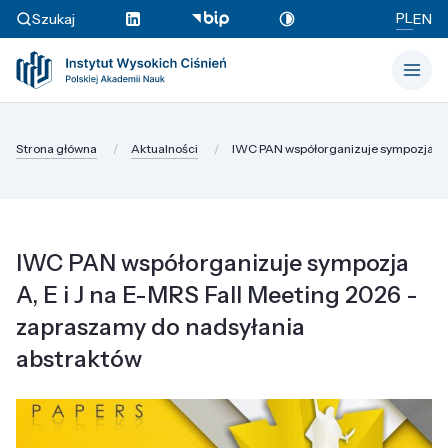
PL
Szukaj
EN
Strona główna
Aktualności
IWC PAN współorganizuje sympozja A, E 
IWC PAN współorganizuje sympozja
A, E i J na E-MRS Fall Meeting 2026 -
zapraszamy do nadsyłania
abstraktów