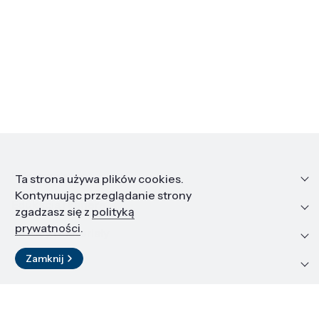
Informacje
Ta strona używa plików cookies.
Kontynuując przeglądanie strony
Edukacja i kariera
zgadzasz się z
polityką
prywatności
.
Zasoby i materiały
Zamknij
Kontakt
LinkedIn