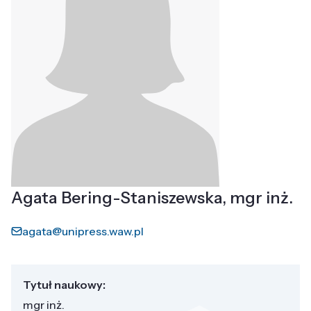
Agata Bering-Staniszewska, mgr inż.
agata@unipress.waw.pl
Tytuł naukowy:
mgr inż.