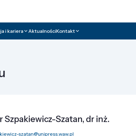
a i kariera
Aktualności
Kontakt
u
 Szpakiewicz-Szatan, dr inż.
kiewicz-szatan@unipress.waw.pl