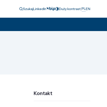
|
PL
Szukaj
LinkedIn
Duży kontrast
EN
Kontakt