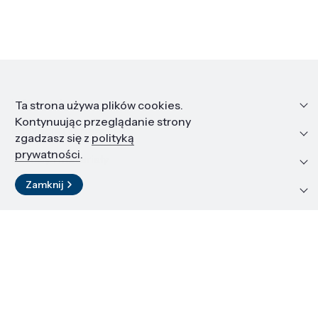
Informacje
Ta strona używa plików cookies.
Kontynuując przeglądanie strony
Edukacja i kariera
zgadzasz się z
polityką
prywatności
.
Zasoby i materiały
Zamknij
Kontakt
LinkedIn
© 2026 Instytut Wysokich Ciśnień PAN
Kopiowanie materiałów zabronione
Projekt i realizacja