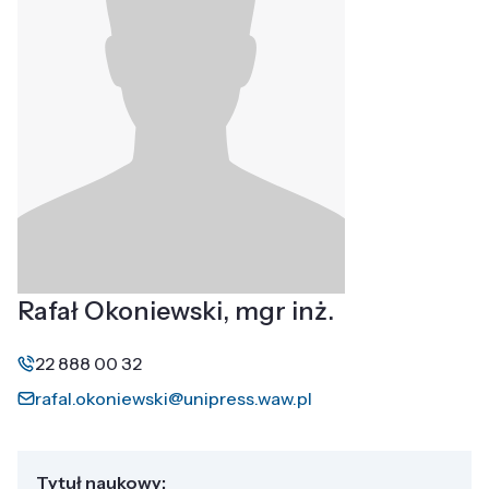
Rafał Okoniewski, mgr inż.
22 888 00 32
rafal.okoniewski@unipress.waw.pl
Tytuł naukowy: