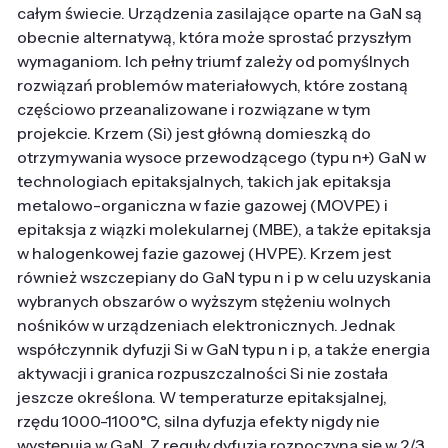
całym świecie. Urządzenia zasilające oparte na GaN są
obecnie alternatywą, która może sprostać przyszłym
wymaganiom. Ich pełny triumf zależy od pomyślnych
rozwiązań problemów materiałowych, które zostaną
częściowo przeanalizowane i rozwiązane w tym
projekcie. Krzem (Si) jest główną domieszką do
otrzymywania wysoce przewodzącego (typu n+) GaN w
technologiach epitaksjalnych, takich jak epitaksja
metalowo-organiczna w fazie gazowej (MOVPE) i
epitaksja z wiązki molekularnej (MBE), a także epitaksja
w halogenkowej fazie gazowej (HVPE). Krzem jest
również wszczepiany do GaN typu n i p w celu uzyskania
wybranych obszarów o wyższym stężeniu wolnych
nośników w urządzeniach elektronicznych. Jednak
współczynnik dyfuzji Si w GaN typu n i p, a także energia
aktywacji i granica rozpuszczalności Si nie została
jeszcze określona. W temperaturze epitaksjalnej,
rzędu 1000-1100°C, silna dyfuzja efekty nigdy nie
występują w GaN. Z reguły dyfuzja rozpoczyna się w 2/3