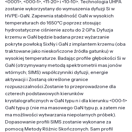
<0001>, <000-1>, <11-20> i <10-10>. Technologia UHPA
zostanie wykorzystany do wymuszenia dyfuzji Si w
HVPE-GaN. Zapewnia stabilność GaN w wysokich
temperaturach do 1650°C poprzez stosując
hydrostatyczne ciśnienie azotu do 2 GPa. Dyfuzja
krzemu w GaN będzie badana przez wyżarzanie
pokryte powłoką SixNy i GaN z implantem krzemu (oba
traktowane jako nieskończone źródła gatunku) w
wysokiej temperaturze. Badając profile głębokości Si w
GaN (otrzymywany metodą spektrometrii mas jonów
wtórnych; SIMS) współczynniki dyfuzji, energie
aktywacji i Zostaną określone granice
rozpuszczalności.Zostanie to przeprowadzone dla
czterech podstawowych kierunków
krystalograficznych w GaN typu n i dla kierunku <000-1>
GaN typu p (nie ma masowego GaN typu p, a zatem nie
ma możliwości wytwarzania niepolarnych próbek).
Dopasowanie profili SIMS zostanie wykonane za
pomocą Metody Różnic Skończonych. Sam profil