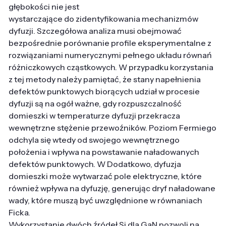
głębokości nie jest
wystarczające do zidentyfikowania mechanizmów
dyfuzji. Szczegółowa analiza musi obejmować
bezpośrednie porównanie profile eksperymentalne z
rozwiązaniami numerycznymi pełnego układu równań
różniczkowych cząstkowych. W przypadku korzystania
z tej metody należy pamiętać, że stany napełnienia
defektów punktowych biorących udział w procesie
dyfuzji są na ogół ważne, gdy rozpuszczalność
domieszki w temperaturze dyfuzji przekracza
wewnętrzne stężenie przewoźników. Poziom Fermiego
odchyla się wtedy od swojego wewnętrznego
położenia i wpływa na powstawanie naładowanych
defektów punktowych. W Dodatkowo, dyfuzja
domieszki może wytwarzać pole elektryczne, które
również wpływa na dyfuzję, generując dryf naładowane
wady, które muszą być uwzględnione w równaniach
Ficka.
Wykorzystanie dwóch źródeł Si dla GaN pozwoli na