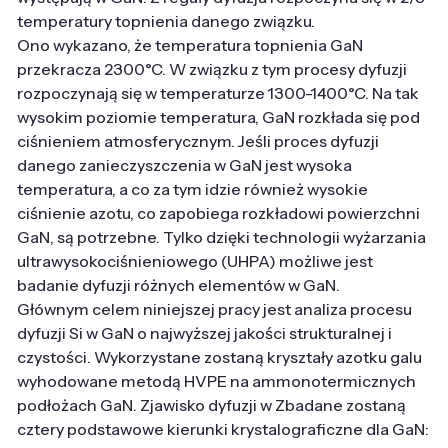
temperatury topnienia danego związku.
Ono wykazano, że temperatura topnienia GaN
przekracza 2300°C. W związku z tym procesy dyfuzji
rozpoczynają się w temperaturze 1300-1400°C. Na tak
wysokim poziomie temperatura, GaN rozkłada się pod
ciśnieniem atmosferycznym. Jeśli proces dyfuzji
danego zanieczyszczenia w GaN jest wysoka
temperatura, a co za tym idzie również wysokie
ciśnienie azotu, co zapobiega rozkładowi powierzchni
GaN, są potrzebne. Tylko dzięki technologii wyżarzania
ultrawysokociśnieniowego (UHPA) możliwe jest
badanie dyfuzji różnych elementów w GaN.
Głównym celem niniejszej pracy jest analiza procesu
dyfuzji Si w GaN o najwyższej jakości strukturalnej i
czystości. Wykorzystane zostaną kryształy azotku galu
wyhodowane metodą HVPE na ammonotermicznych
podłożach GaN. Zjawisko dyfuzji w Zbadane zostaną
cztery podstawowe kierunki krystalograficzne dla GaN: