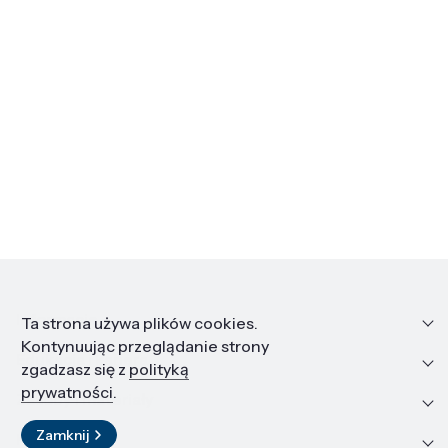
Informacje
Ta strona używa plików cookies.
Kontynuując przeglądanie strony
Edukacja i kariera
zgadzasz się z
polityką
prywatności
.
Zasoby i materiały
Zamknij
Kontakt