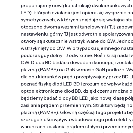
proponujemy nową konstrukcję dwukierunkowych 
LED), których działanie jest opiera się wyłącznie n
symetrycznych, w których znajduje się wydajna st
otoczone dwoma węzłami tunelowymi (TJ) zapewni
nastawieniu, górny TJ jest odwrotnie spolaryzo
otwory są skutecznie wstrzykiwane do QW. Jednocz
wstrzyknięty do QW. W przypadku ujemnego nastawi
podczas gdy dolny TJ odwrotnie. Nośniki są nadal
QW. Dioda BD będąca dowodem koncepcji została
plazmą (PAMBE) na GaN w masie GaN podłoże. Wyka
dla obu kierunków prądu przepływający przez BD LE
poznać fizykę diod LED BD i zrozumieć wpływ każd
optoelektroniczne diod BD, dzięki czemu można o
będziemy badać diody BD LED jako nową klasę pó
zasilania prądem przemiennym. Struktury będą h
plazmą (PAMBE). Główną częścią tego projektu bę
szczególności wpływu wbudowanego pola elektryc
warunkach zasilania prądem stałym i przemiennym