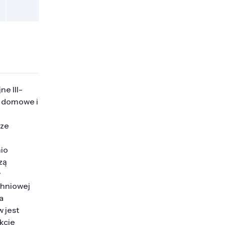
e III-
e domowe i
sze
io
zą
w
chniowej
a
 jest
kcie