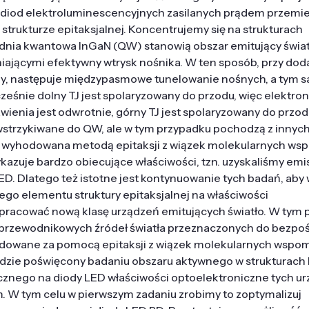
diod elektroluminescencyjnych zasilanych prądem przem
a strukturze epitaksjalnej. Koncentrujemy się na strukturach
udnia kwantowa InGaN (QW) stanowią obszar emitujący światł
ającymi efektywny wtrysk nośnika. W ten sposób, przy dod
wany, następuje międzypasmowe tunelowanie nośnych, a tym
eśnie dolny TJ jest spolaryzowany do przodu, więc elektro
enia jest odwrotnie, górny TJ jest spolaryzowany do przod
 wstrzykiwane do QW, ale w tym przypadku pochodzą z innych
 wyhodowana metodą epitaksji z wiązek molekularnych w
zuje bardzo obiecujące właściwości, tzn. uzyskaliśmy emis
D. Dlatego też istotne jest kontynuowanie tych badań, aby 
ego elementu struktury epitaksjalnej na właściwości
pracować nową klasę urządzeń emitujących światło. W tym 
łprzewodnikowych źródeł światła przeznaczonych do bezpo
odowane za pomocą epitaksji z wiązek molekularnych wspo
dzie poświęcony badaniu obszaru aktywnego w strukturach 
znego na diody LED właściwości optoelektroniczne tych u
. W tym celu w pierwszym zadaniu zrobimy to zoptymalizuj