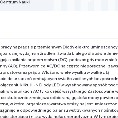
Centrum Nauki
pracy na prądzie przemiennym Diody elektroluminescencyjn
ajbardziej wydajnym źródłem światła białego dla oświetleni
ają zasilania prądem stałym (DC), podczas gdy moc w sieć
enny (AC). Przetwornice AC/DC są często nieporęczne i zaw
ku prostowania prądu. Włożono wiele wysiłku w walkę z tą
ie do urządzeń emitujących światło zasilanych bezpośredn
łączeniu kilku III-N Diody LED w wyrafinowany sposób twor
nak w warunkach AC tylko część wszystkiego Zastosowane 
, co skutecznie zmniejsza odbieraną gęstość mocy powierz
czna, w której organiczna warstwa emisyjna jest umieszczon
siągnięcie odpowiedniego balansu wstrzykiwanych nośników
ięcie sterujące i niska wydajność energetyczna. W tym proje