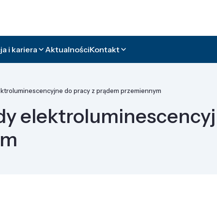
a i kariera
Aktualności
Kontakt
ktroluminescencyjne do pracy z prądem przemiennym
y elektroluminescencyjn
ym