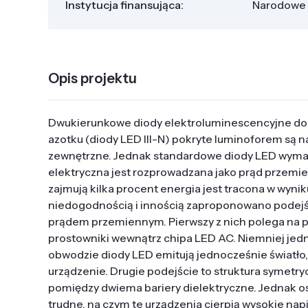
Instytucja finansująca:
Narodowe 
Opis projektu
Dwukierunkowe diody elektroluminescencyjne do 
azotku (diody LED III-N) pokryte luminoforem są n
zewnętrzne. Jednak standardowe diody LED wymag
elektryczna jest rozprowadzana jako prąd przemi
zajmują kilka procent energia jest tracona w wyni
niedogodnością i innością zaproponowano podejśc
prądem przemiennym. Pierwszy z nich polega na po
prostowniki wewnątrz chipa LED AC. Niemniej jed
obwodzie diody LED emitują jednocześnie światło
urządzenie. Drugie podejście to struktura symetry
pomiędzy dwiema bariery dielektryczne. Jednak o
trudne, na czym te urządzenia cierpią wysokie nap