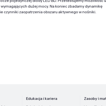
bocze pojedynczej diody LED BD. Przetestujemy możliwość 
ń wymagających dużej mocy. Na koniec zbadamy dynamikę
ie czynniki zaopatrzenia obszaru aktywnego w nośniki.
Edukacja i kariera
Zasoby i mat