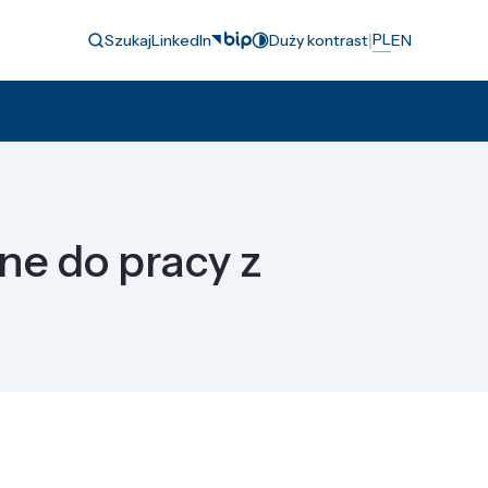
|
PL
Szukaj
LinkedIn
Duży kontrast
EN
e do pracy z