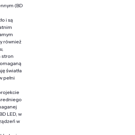
iennym (BD
o i są
atnim
 samym
ny również
u,
 stron
spomaganą
ję światła
w pełni
projekcie
średniego
maganej
BD LED, w
rządzeń w