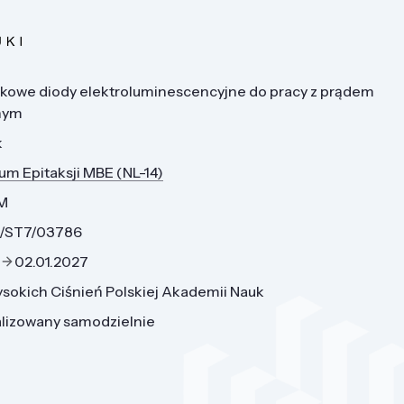
kowe diody elektroluminescencyjne do pracy z prądem
nym
k
um Epitaksji MBE (NL-14)
M
N/ST7/03786
02.01.2027
ysokich Ciśnień Polskiej Akademii Nauk
alizowany samodzielnie