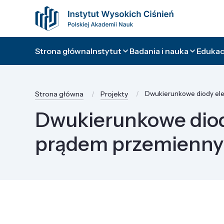
Strona główna
Instytut
Badania i nauka
Edukacj
Strona główna
Projekty
Dwukierunkowe diody ele
Dwukierunkowe diod
prądem przemienn