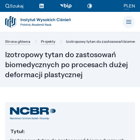
PL
Szukaj
EN
Strona główna
Projekty
Izotropowy tytan do zastosowań biomedyc
Izotropowy tytan do zastosowań
biomedycznych po procesach dużej
deformacji plastycznej
Tytuł: