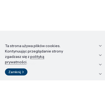
Informacje
Ta strona używa plików cookies.
Kontynuując przeglądanie strony
Edukacja i kariera
zgadzasz się z
polityką
prywatności
.
Zasoby i materiały
Zamknij
Kontakt
LinkedIn
© 2026 Instytut Wysokich Ciśnień PAN