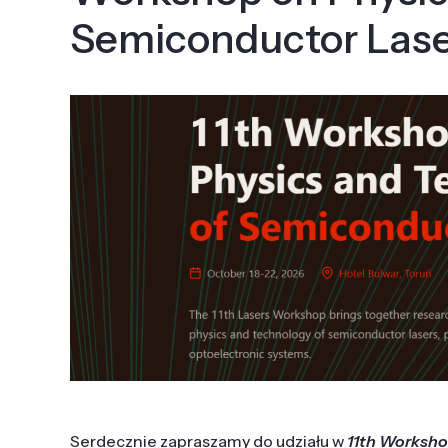
Semiconductor Lase
Serdecznie zapraszamy do udziału w
11th Worksho