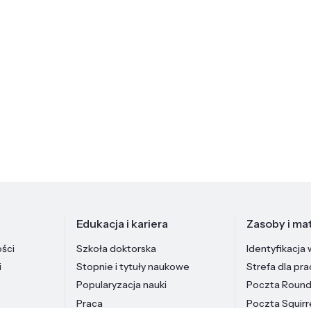
Edukacja i kariera
Zasoby i mat
ości
Szkoła doktorska
Identyfikacja 
i
Stopnie i tytuły naukowe
Strefa dla pr
Popularyzacja nauki
Poczta Roun
Praca
Poczta Squirr