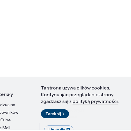
Ta strona używa plików cookies.
eriały
Kontakt
Kontynuując przeglądanie strony
zgadzasz się z
polityką prywatności
.
wizualna
Instytut Wysokich Ciśnień PAN
ul. Sokołowska 29/37
acowników
Zamknij
01-142 Warszawa
dCube
elMail
LinkedIn