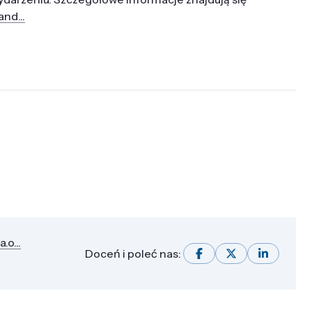
nd...
.o...
Doceń i poleć nas: