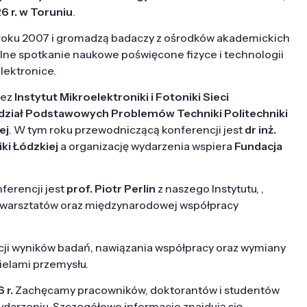
6 r. w Toruniu
.
 roku 2007 i gromadzą badaczy z ośrodków akademickich
ikalne spotkanie naukowe poświęcone fizyce i technologii
lektronice.
zez
Instytut Mikroelektroniki i Fotoniki Sieci
ział Podstawowych Problemów Techniki Politechniki
ej
. W tym roku przewodniczącą konferencji jest
dr inż.
ki Łódzkiej
a organizację wydarzenia wspiera
Fundacja
ferencji jest
prof. Piotr Perlin
z naszego Instytutu, ,
h warsztatów oraz międzynarodowej współpracy
cji wyników badań, nawiązania współpracy oraz wymiany
elami przemysłu.
 r.
Zachęcamy pracowników, doktorantów i studentów
ydarzeniu. Szczegółowe informacje znajdują się