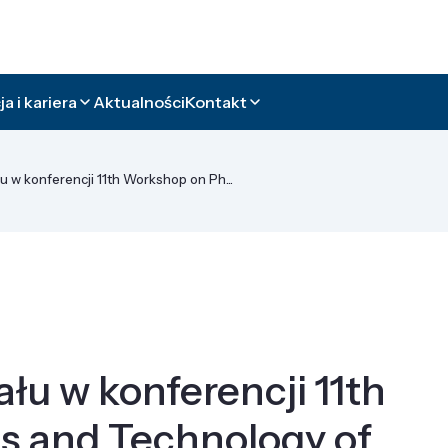
a i kariera
Aktualności
Kontakt
u w konferencji 11th Workshop on Ph...
łu w konferencji 11th
s and Technology of