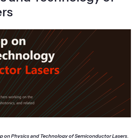
rs
p on Physics and Technology of Semiconductor Lasers
,