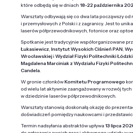
które odbędą się w dniach
18-22 października 202
Warsztaty odbywają się co dwa lata począwszy od
i przemysłowych z Polski i z zagranicy. Jest to un
laserów półprzewodnikowych, fotonice oraz optoe
Spotkanie jest tradycyjnie współorganizowane pr
Łukasiewicz
,
Instytut Wysokich Ciśnień PAN
,
Wyd
Wrocławskiej
i
Wydział Fizyki Politechniki Łódzki
Magdalena Marciniak z Wydziału Fizyki Politechni
Candela
.
W gronie członków
Komitetu Programowego
kon
od wielu lat aktywnie zaangażowany w rozwój tyc
w dziedzinie laserów półprzewodnikowych.
Warsztaty stanowią doskonałą okazję do prezenta
doświadczeń pomiędzy naukowcami i przedstawici
Termin nadsyłania abstraktów upływa
13 lipca 2026
do zgłaszania swoich prac i aktywnego udziału w w