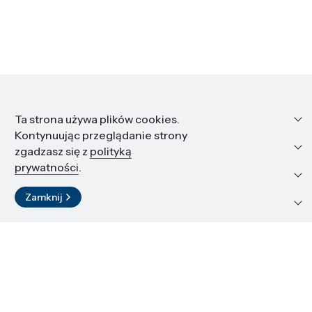
Informacje
Ta strona używa plików cookies.
Kontynuując przeglądanie strony
Edukacja i kariera
zgadzasz się z
polityką
prywatności
.
Zasoby i materiały
Zamknij
Kontakt
LinkedIn
© 2026 Instytut Wysokich Ciśnień PAN
Kopiowanie materiałów zabronione