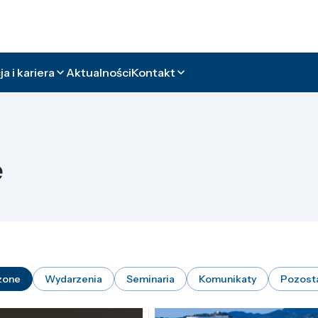
a i kariera
Aktualności
Kontakt
e
zone
Wydarzenia
Seminaria
Komunikaty
Pozost