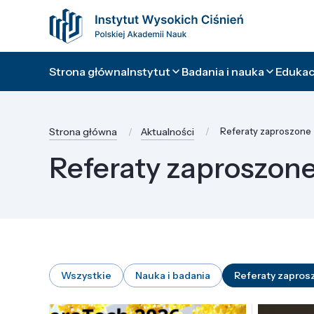
Strona główna
Instytut
Badania i nauka
Edukacj
Strona główna
Aktualności
Referaty zaproszone
Referaty zaproszon
Wszystkie
Nauka i badania
Referaty zapros