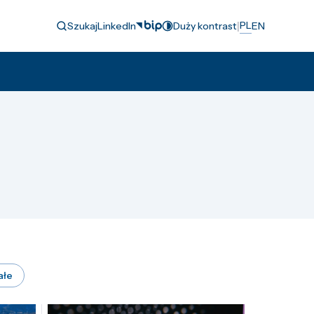
|
PL
Szukaj
LinkedIn
Duży kontrast
EN
ałe