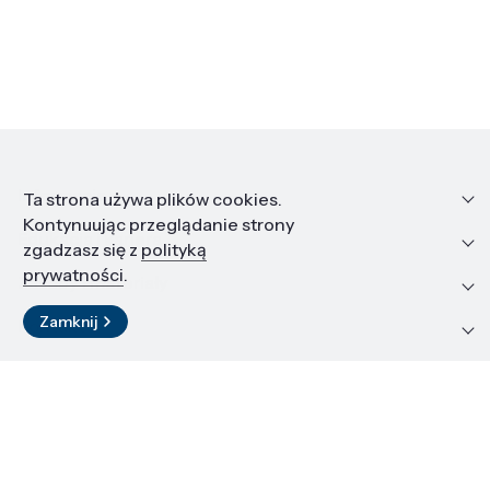
Informacje
Ta strona używa plików cookies.
Kontynuując przeglądanie strony
Edukacja i kariera
zgadzasz się z
polityką
prywatności
.
Zasoby i materiały
Zamknij
Kontakt
LinkedIn
© 2026 Instytut Wysokich Ciśnień PAN