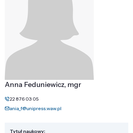
Anna Feduniewicz, mgr
22 876 03 05
ania_f@unipress.waw.pl
Tytuł naukowy: