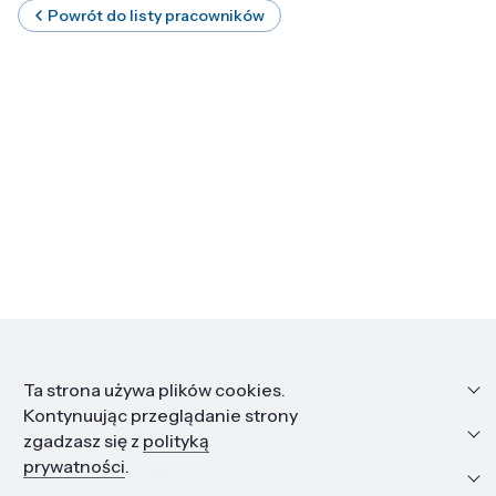
Powrót do listy pracowników
Informacje
Ta strona używa plików cookies.
Kontynuując przeglądanie strony
Edukacja i kariera
zgadzasz się z
polityką
prywatności
.
Zasoby i materiały