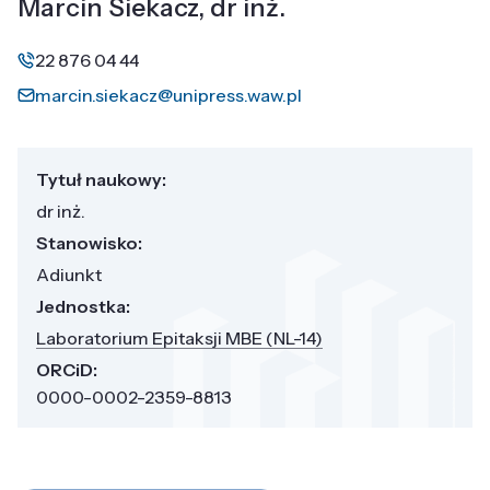
Marcin Siekacz, dr inż.
22 876 04 44
marcin.siekacz@unipress.waw.pl
Tytuł naukowy:
dr inż.
Stanowisko:
Adiunkt
Jednostka:
Laboratorium Epitaksji MBE (NL-14)
ORCiD:
0000-0002-2359-8813