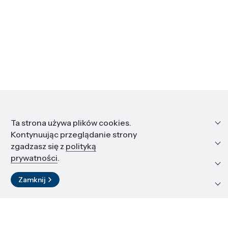
Informacje
Ta strona używa plików cookies.
Kontynuując przeglądanie strony
Edukacja i kariera
zgadzasz się z
polityką
prywatności
.
Zasoby i materiały
Zamknij
Kontakt
LinkedIn