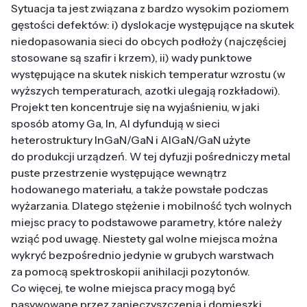
Sytuacja ta jest związana z bardzo wysokim poziomem
gęstości defektów: i) dyslokacje występujące na skutek
niedopasowania sieci do obcych podłoży (najczęściej
stosowane są szafir i krzem), ii) wady punktowe
występujące na skutek niskich temperatur wzrostu (w
wyższych temperaturach, azotki ulegają rozkładowi).
Projekt ten koncentruje się na wyjaśnieniu, w jaki
sposób atomy Ga, In, Al dyfundują w sieci
heterostruktury InGaN/GaN i AlGaN/GaN użyte
do produkcji urządzeń. W tej dyfuzji pośredniczy metal
puste przestrzenie występujące wewnątrz
hodowanego materiału, a także powstałe podczas
wyżarzania. Dlatego stężenie i mobilność tych wolnych
miejsc pracy to podstawowe parametry, które należy
wziąć pod uwagę. Niestety gal wolne miejsca można
wykryć bezpośrednio jedynie w grubych warstwach
za pomocą spektroskopii anihilacji pozytonów.
Co więcej, te wolne miejsca pracy mogą być
pasywowane przez zanieczyszczenia i domieszki