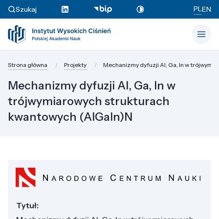
PL
Szukaj
EN
Strona główna
Projekty
Mechanizmy dyfuzji Al, Ga, In w trójwymi
Mechanizmy dyfuzji Al, Ga, In w
trójwymiarowych strukturach
kwantowych (AlGaIn)N
Tytuł: