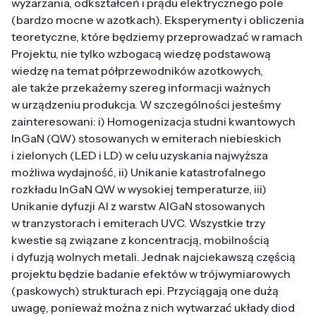
wyżarzania, odkształceń i prądu elektrycznego pole
(bardzo mocne w azotkach). Eksperymenty i obliczenia
teoretyczne, które będziemy przeprowadzać w ramach
Projektu, nie tylko wzbogacą wiedzę podstawową
wiedzę na temat półprzewodników azotkowych,
ale także przekażemy szereg informacji ważnych
w urządzeniu produkcja. W szczególności jesteśmy
zainteresowani: i) Homogenizacja studni kwantowych
InGaN (QW) stosowanych w emiterach niebieskich
i zielonych (LED i LD) w celu uzyskania najwyższa
możliwa wydajność, ii) Unikanie katastrofalnego
rozkładu InGaN QW w wysokiej temperaturze, iii)
Unikanie dyfuzji Al z warstw AlGaN stosowanych
w tranzystorach i emiterach UVC. Wszystkie trzy
kwestie są związane z koncentracją, mobilnością
i dyfuzją wolnych metali. Jednak najciekawszą częścią
projektu będzie badanie efektów w trójwymiarowych
(paskowych) strukturach epi. Przyciągają one dużą
uwagę, ponieważ można z nich wytwarzać układy diod