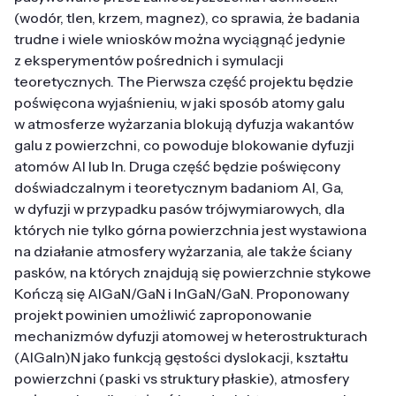
(wodór, tlen, krzem, magnez), co sprawia, że ​​badania
trudne i wiele wniosków można wyciągnąć jedynie
z eksperymentów pośrednich i symulacji
teoretycznych. The Pierwsza część projektu będzie
poświęcona wyjaśnieniu, w jaki sposób atomy galu
w atmosferze wyżarzania blokują dyfuzja wakantów
galu z powierzchni, co powoduje blokowanie dyfuzji
atomów Al lub In. Druga część będzie poświęcony
doświadczalnym i teoretycznym badaniom Al, Ga,
w dyfuzji w przypadku pasów trójwymiarowych, dla
których nie tylko górna powierzchnia jest wystawiona
na działanie atmosfery wyżarzania, ale także ściany
pasków, na których znajdują się powierzchnie stykowe
Kończą się AlGaN/GaN i InGaN/GaN. Proponowany
projekt powinien umożliwić zaproponowanie
mechanizmów dyfuzji atomowej w heterostrukturach
(AlGaIn)N jako funkcją gęstości dyslokacji, kształtu
powierzchni (paski vs struktury płaskie), atmosfery