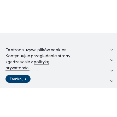
Informacje
Ta strona używa plików cookies.
Kontynuując przeglądanie strony
Edukacja i kariera
zgadzasz się z
polityką
prywatności
.
Zasoby i materiały
Zamknij
Kontakt
LinkedIn
© 2026 Instytut Wysokich Ciśnień PAN