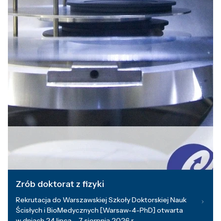
Zrób doktorat z fizyki
Rekrutacja do Warszawskiej Szkoły Doktorskiej Nauk
Ścisłych i BioMedycznych [Warsaw-4-PhD] otwarta
w dniach 24 lipca – 7 sierpnia 2026 r.