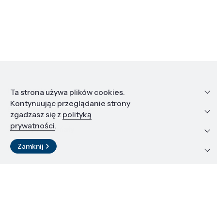
Informacje
Ta strona używa plików cookies.
Kontynuując przeglądanie strony
Edukacja i kariera
zgadzasz się z
polityką
prywatności
.
Zasoby i materiały
Zamknij
Kontakt
LinkedIn
© 2026 Instytut Wysokich Ciśnień PAN