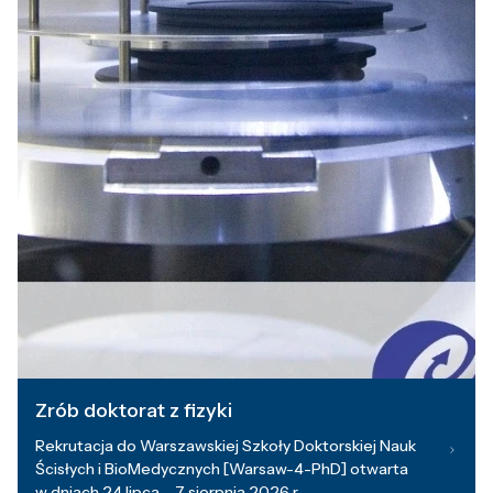
Zrób doktorat z fizyki
Rekrutacja do Warszawskiej Szkoły Doktorskiej Nauk
Ścisłych i BioMedycznych [Warsaw-4-PhD] otwarta
w dniach 24 lipca – 7 sierpnia 2026 r.