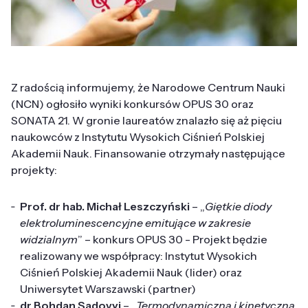
Z radością informujemy, że Narodowe Centrum Nauki
(NCN) ogłosiło wyniki konkursów OPUS 30 oraz
SONATA 21. W gronie laureatów znalazło się aż pięciu
naukowców z Instytutu Wysokich Ciśnień Polskiej
Akademii Nauk. Finansowanie otrzymały następujące
projekty:
Prof. dr hab. Michał Leszczyński
– „
Giętkie diody
elektroluminescencyjne emitujące w zakresie
widzialnym
” – konkurs OPUS 30 - Projekt będzie
realizowany we współpracy: Instytut Wysokich
Ciśnień Polskiej Akademii Nauk (lider) oraz
Uniwersytet Warszawski (partner)
dr Bohdan Sadovyi
– „
Termodynamiczna i kinetyczna