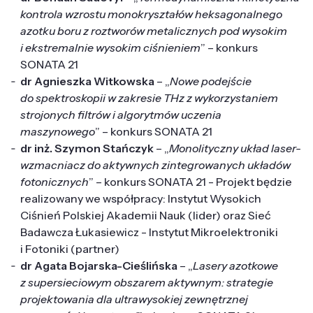
kontrola wzrostu monokryształów heksagonalnego
azotku boru z roztworów metalicznych pod wysokim
i ekstremalnie wysokim ciśnieniem
” – konkurs
SONATA 21
dr Agnieszka Witkowska
– „
Nowe podejście
do spektroskopii w zakresie THz z wykorzystaniem
strojonych filtrów i algorytmów uczenia
maszynowego
” – konkurs SONATA 21
dr inż. Szymon Stańczyk
– „
Monolityczny układ laser-
wzmacniacz do aktywnych zintegrowanych układów
fotonicznych
” – konkurs SONATA 21 - Projekt będzie
realizowany we współpracy: Instytut Wysokich
Ciśnień Polskiej Akademii Nauk (lider) oraz Sieć
Badawcza Łukasiewicz - Instytut Mikroelektroniki
i Fotoniki (partner)
dr Agata Bojarska-Cieślińska
– „
Lasery azotkowe
z supersieciowym obszarem aktywnym: strategie
projektowania dla ultrawysokiej zewnętrznej