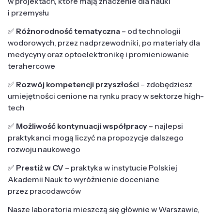
w projektach, które mają znaczenie dla nauki
i przemysłu
✅
Różnorodność tematyczna
– od technologii
wodorowych, przez nadprzewodniki, po materiały dla
medycyny oraz optoelektronikę i promieniowanie
terahercowe
✅
Rozwój kompetencji przyszłości
– zdobędziesz
umiejętności cenione na rynku pracy w sektorze high-
tech
✅
Możliwość kontynuacji współpracy
– najlepsi
praktykanci mogą liczyć na propozycje dalszego
rozwoju naukowego
✅
Prestiż w CV
– praktyka w instytucie Polskiej
Akademii Nauk to wyróżnienie doceniane
przez pracodawców
Nasze laboratoria mieszczą się głównie w Warszawie,