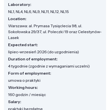
Laboratory:
NL1, NL4, NL6, NL9, NL11, NL12, NL15
Location:
Warszawa: al. Prymasa Tysiąclecia 98, ul.
Sokołowska 29/37, ul. Poleczki 19 oraz Celestynów-
Lasek
Expected start:
lipiec-wrzesień 2026 (do uzgodnienia)
Duration of employment:
4 tygodnie (zgodnie z wymaganiami uczelni)
Form of employment:
umowa o praktyki
Working hours:
160 godzin / miesiąc
Salary:
praktyki bezpłatne