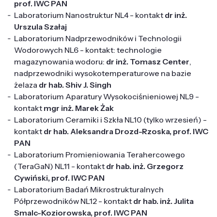
prof. IWC PAN
Laboratorium Nanostruktur
NL4 - kontakt
dr inż.
Urszula Szałaj
Laboratorium Nadprzewodników i Technologii
Wodorowych
NL6 - kontakt: technologie
magazynowania wodoru:
dr inż. Tomasz Center
,
nadprzewodniki wysokotemperaturowe na bazie
żelaza
dr hab. Shiv J. Singh
Laboratorium Aparatury Wysokociśnieniowej
NL9 -
kontakt
mgr inż. Marek Żak
Laboratorium Ceramiki i Szkła
NL10 (tylko wrzesień) -
kontakt
dr hab. Aleksandra Drozd-Rzoska, prof. IWC
PAN
Laboratorium Promieniowania Terahercowego
(TeraGaN)
NL11 - kontakt
dr hab. inż. Grzegorz
Cywiński, prof. IWC PAN
Laboratorium Badań Mikrostrukturalnych
Półprzewodników
NL12 - kontakt
dr hab. inż. Julita
Smalc-Koziorowska, prof. IWC PAN