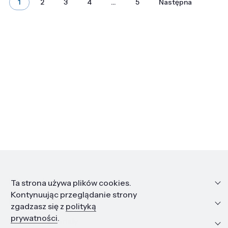
1
2
3
4
…
5
Następna
Informacje
Ta strona używa plików cookies.
Kontynuując przeglądanie strony
Edukacja i kariera
zgadzasz się z
polityką
prywatności
.
Zasoby i materiały