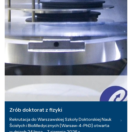
Zrób doktorat z fizyki
Rekrutacja do Warszawskiej Szkoły Doktorskiej Nauk
Ścisłych i BioMedycznych [Warsaw-4-PhD] otwarta
w dniach 24 lipca – 7 sierpnia 2026 r.