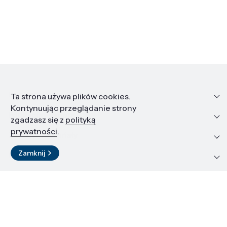
Informacje
Ta strona używa plików cookies.
Kontynuując przeglądanie strony
Edukacja i kariera
zgadzasz się z
polityką
prywatności
.
Zasoby i materiały
Zamknij
Kontakt
LinkedIn
© 2026 Instytut Wysokich Ciśnień PAN